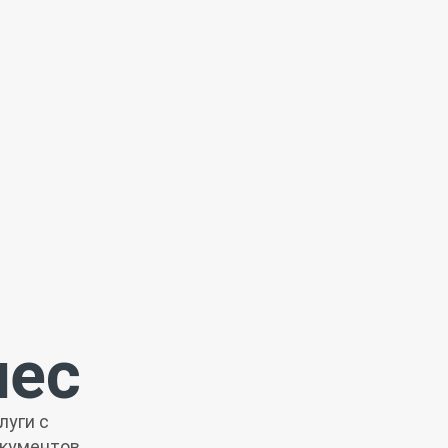
нес
луги с
окументов