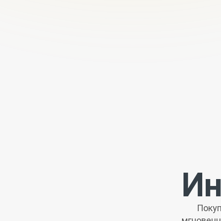
Ин
Покуп
мгновенн