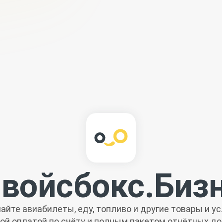
войсбокс.
Биз
айте авиабилеты, еду, топливо и другие товары и ус
ой оплатой по счёту и полным пакетом отчётных д